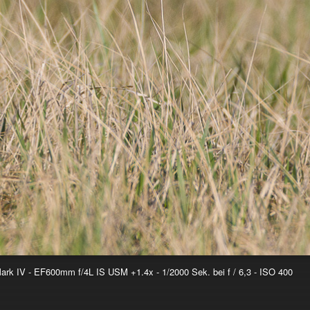
k IV - EF600mm f/4L IS USM +1.4x - 1/2000 Sek. bei f / 6,3 - ISO 400